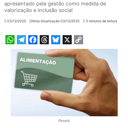
apresentado pela gestão como medida de
valorização e inclusão social
03/12/2025
Última Atualização 03/12/2025
3 minutos de leitura
W
T
F
T
B
X
C
h
e
a
h
l
o
a
l
c
r
u
p
t
e
e
e
e
y
s
g
b
a
s
L
A
r
o
d
k
i
p
a
o
s
y
n
p
m
k
k
Pexels