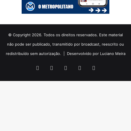
© Copyright 2026. Todos os direitos reservados. Este material
não pode ser publicado, transmitido por broadcast, reescrito ou
redistribuído sem autorização. |
Desenvolvido por Luciano Meira
Facebook
X
YouTube
Instagram
WhatsApp