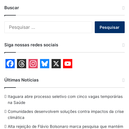
Buscar
Pesquisar
por:
Siga nossas redes sociais
F
T
I
B
X
Y
a
h
n
l
o
Últimas Notícias
c
r
s
u
u
Itaguara abre processo seletivo com cinco vagas temporárias
e
e
t
e
T
na Saúde
b
a
a
s
u
Comunidades desenvolvem soluções contra impactos da crise
o
d
g
k
b
climática
o
s
r
y
e
Alta rejeição de Flávio Bolsonaro marca pesquisa que mantém