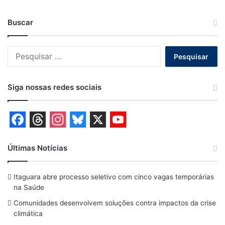
Buscar
Pesquisar
por:
Siga nossas redes sociais
F
T
I
B
X
Y
a
h
n
l
o
Últimas Notícias
c
r
s
u
u
Itaguara abre processo seletivo com cinco vagas temporárias
e
e
t
e
T
na Saúde
b
a
a
s
u
Comunidades desenvolvem soluções contra impactos da crise
o
d
g
k
b
climática