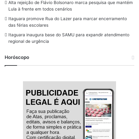
o
s
r
y
e
Alta rejeição de Flávio Bolsonaro marca pesquisa que mantém
Lula à frente em todos cenários
k
a
Itaguara promove Rua do Lazer para marcar encerramento
m
das férias escolares
Itaguara inaugura base do SAMU para expandir atendimento
regional de urgência
Horóscopo