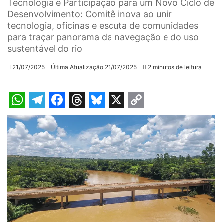
Tecnologia e Participação para um Novo Ciclo de
Desenvolvimento: Comitê inova ao unir
tecnologia, oficinas e escuta de comunidades
para traçar panorama da navegação e do uso
sustentável do rio
21/07/2025
Última Atualização 21/07/2025
2 minutos de leitura
W
T
F
T
B
X
C
h
e
a
h
l
o
a
l
c
r
u
p
t
e
e
e
e
y
s
g
b
a
s
L
A
r
o
d
k
i
p
a
o
s
y
n