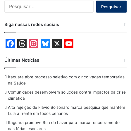
Pesquisar
por:
Siga nossas redes sociais
F
T
I
B
X
Y
a
h
n
l
o
Últimas Notícias
c
r
s
u
u
Itaguara abre processo seletivo com cinco vagas temporárias
e
e
t
e
T
na Saúde
b
a
a
s
u
Comunidades desenvolvem soluções contra impactos da crise
o
d
g
k
b
climática
o
s
r
y
e
Alta rejeição de Flávio Bolsonaro marca pesquisa que mantém
Lula à frente em todos cenários
k
a
Itaguara promove Rua do Lazer para marcar encerramento
m
das férias escolares