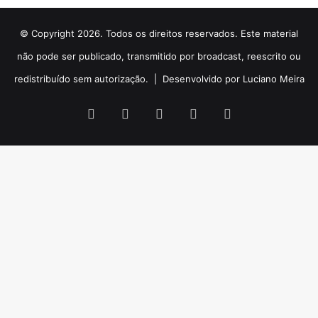
© Copyright 2026. Todos os direitos reservados. Este material
não pode ser publicado, transmitido por broadcast, reescrito ou
redistribuído sem autorização. |
Desenvolvido por Luciano Meira
Facebook
X
YouTube
Instagram
WhatsApp