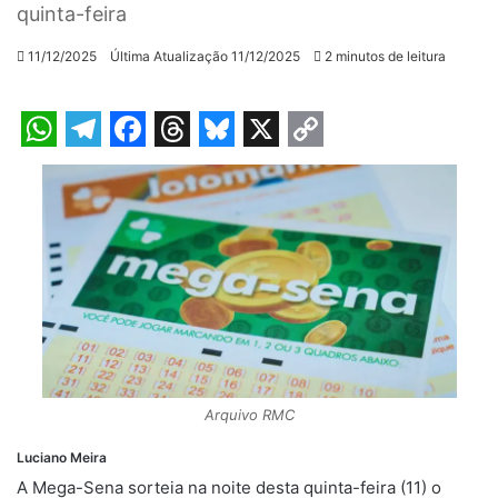
quinta-feira
11/12/2025
Última Atualização 11/12/2025
2 minutos de leitura
W
T
F
T
B
X
C
h
e
a
h
l
o
a
l
c
r
u
p
t
e
e
e
e
y
s
g
b
a
s
L
A
r
o
d
k
i
p
a
o
s
y
n
p
m
k
k
Arquivo RMC
Luciano Meira
A Mega-Sena sorteia na noite desta quinta-feira (11) o