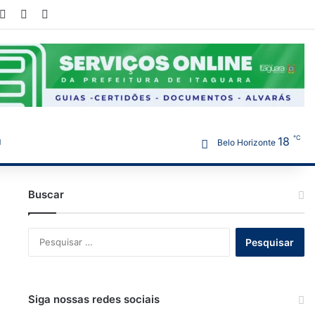
ook
YouTube
Instagram
WhatsApp
℃
18
Belo Horizonte
Buscar
Pesquisar
por:
Siga nossas redes sociais