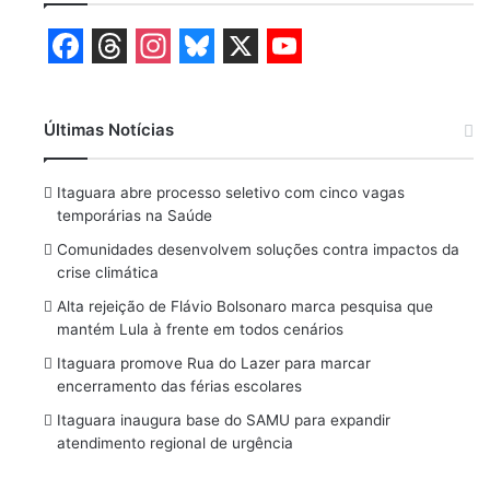
F
T
I
B
X
Y
a
h
n
l
o
Últimas Notícias
c
r
s
u
u
e
e
t
e
T
Itaguara abre processo seletivo com cinco vagas
b
a
a
s
u
temporárias na Saúde
o
d
g
k
b
Comunidades desenvolvem soluções contra impactos da
crise climática
o
s
r
y
e
Alta rejeição de Flávio Bolsonaro marca pesquisa que
k
a
mantém Lula à frente em todos cenários
m
Itaguara promove Rua do Lazer para marcar
encerramento das férias escolares
Itaguara inaugura base do SAMU para expandir
atendimento regional de urgência