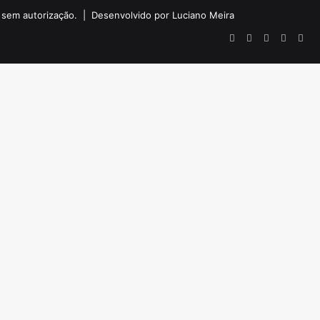
do sem autorização. |
Desenvolvido por Luciano Meira
Facebook
X
YouTube
Instagr
Wha