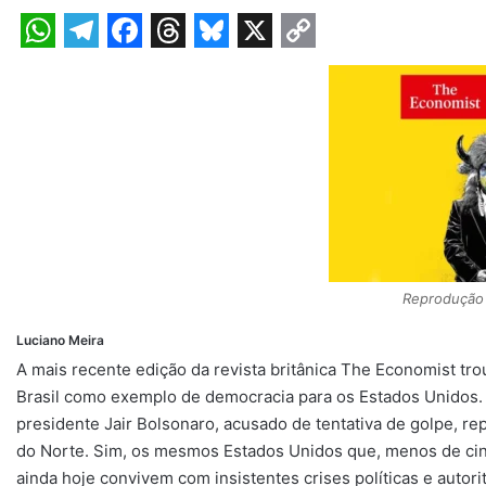
W
T
F
T
B
X
C
h
e
a
h
l
o
a
l
c
r
u
p
t
e
e
e
e
y
s
g
b
a
s
L
A
r
o
d
k
i
p
a
o
s
y
n
p
m
k
k
Reprodução 
Luciano Meira
A mais recente edição da revista britânica The Economist tr
Brasil como exemplo de democracia para os Estados Unidos.
presidente Jair Bolsonaro, acusado de tentativa de golpe, r
do Norte. Sim, os mesmos Estados Unidos que, menos de cinc
ainda hoje convivem com insistentes crises políticas e autori