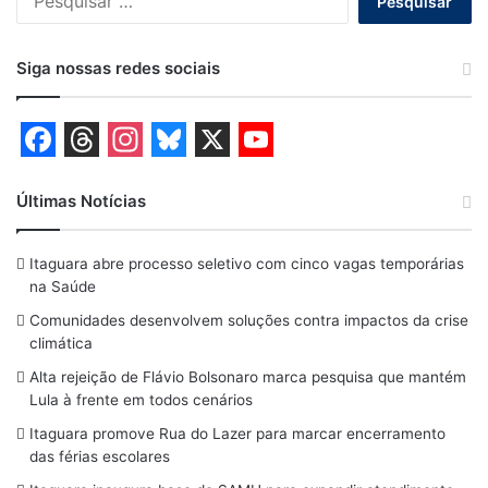
por:
Siga nossas redes sociais
F
T
I
B
X
Y
a
h
n
l
o
Últimas Notícias
c
r
s
u
u
Itaguara abre processo seletivo com cinco vagas temporárias
e
e
t
e
T
na Saúde
b
a
a
s
u
Comunidades desenvolvem soluções contra impactos da crise
o
d
g
k
b
climática
o
s
r
y
e
Alta rejeição de Flávio Bolsonaro marca pesquisa que mantém
Lula à frente em todos cenários
k
a
Itaguara promove Rua do Lazer para marcar encerramento
m
das férias escolares