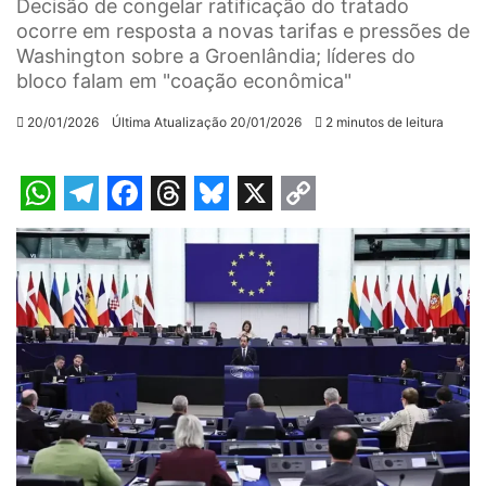
Decisão de congelar ratificação do tratado
ocorre em resposta a novas tarifas e pressões de
Washington sobre a Groenlândia; líderes do
bloco falam em "coação econômica"
20/01/2026
Última Atualização 20/01/2026
2 minutos de leitura
W
T
F
T
B
X
C
h
e
a
h
l
o
a
l
c
r
u
p
t
e
e
e
e
y
s
g
b
a
s
L
A
r
o
d
k
i
p
a
o
s
y
n
p
m
k
k