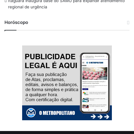
Itaguara inaugura base do SAMU para expandir atendimento
regional de urgência
Horóscopo