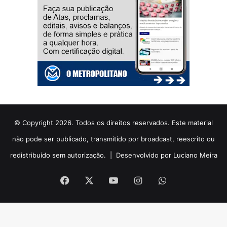
© Copyright 2026. Todos os direitos reservados. Este material
não pode ser publicado, transmitido por broadcast, reescrito ou
redistribuído sem autorização. |
Desenvolvido por Luciano Meira
Facebook
X
YouTube
Instagram
WhatsApp