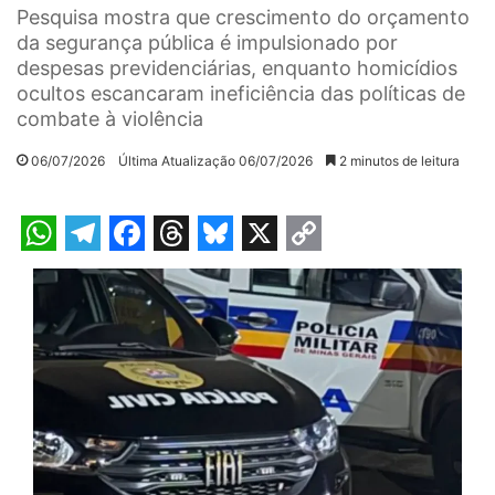
Pesquisa mostra que crescimento do orçamento
da segurança pública é impulsionado por
despesas previdenciárias, enquanto homicídios
ocultos escancaram ineficiência das políticas de
combate à violência
06/07/2026
Última Atualização 06/07/2026
2 minutos de leitura
W
T
F
T
B
X
C
h
e
a
h
l
o
a
l
c
r
u
p
t
e
e
e
e
y
s
g
b
a
s
L
A
r
o
d
k
i
p
a
o
s
y
n