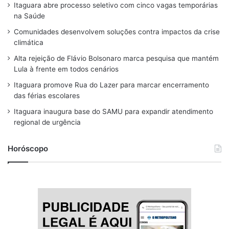
Itaguara abre processo seletivo com cinco vagas temporárias
e
e
t
e
T
na Saúde
b
a
a
s
u
Comunidades desenvolvem soluções contra impactos da crise
o
d
g
k
b
climática
o
s
r
y
e
Alta rejeição de Flávio Bolsonaro marca pesquisa que mantém
Lula à frente em todos cenários
k
a
Itaguara promove Rua do Lazer para marcar encerramento
m
das férias escolares
Itaguara inaugura base do SAMU para expandir atendimento
regional de urgência
Horóscopo