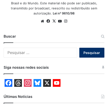
Brasil e do Mundo. Este material não pode ser publicado,
transmitido por broadcast, reescrito ou redistribuído sem
autorização.
Lei nº 9610/98
Website
Facebook
X
YouTube
Instagram
Buscar
Pesquisar
por:
Siga nossas redes sociais
F
T
I
B
X
Y
a
h
n
l
o
Últimas Notícias
c
r
s
u
u