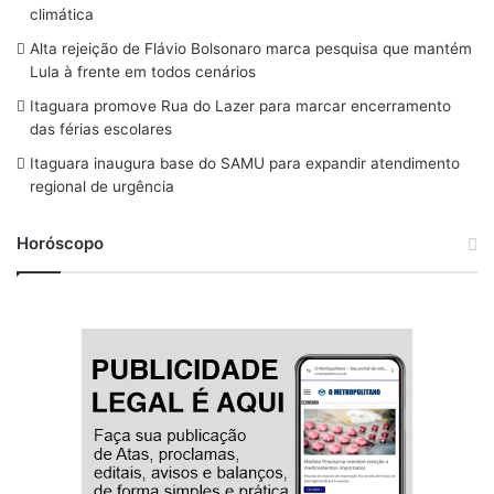
o
d
g
k
b
climática
o
s
r
y
e
Alta rejeição de Flávio Bolsonaro marca pesquisa que mantém
Lula à frente em todos cenários
k
a
Itaguara promove Rua do Lazer para marcar encerramento
m
das férias escolares
Itaguara inaugura base do SAMU para expandir atendimento
regional de urgência
Horóscopo