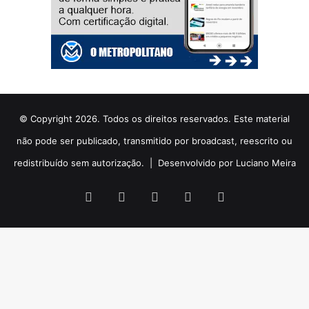
© Copyright 2026. Todos os direitos reservados. Este material
não pode ser publicado, transmitido por broadcast, reescrito ou
redistribuído sem autorização. |
Desenvolvido por Luciano Meira
Facebook
X
YouTube
Instagram
WhatsApp