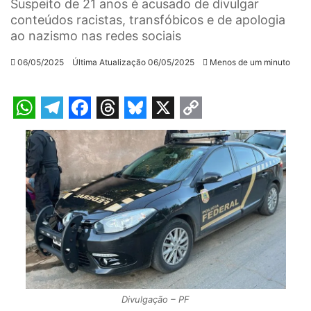
Suspeito de 21 anos é acusado de divulgar
conteúdos racistas, transfóbicos e de apologia
ao nazismo nas redes sociais
06/05/2025
Última Atualização 06/05/2025
Menos de um minuto
W
T
F
T
B
X
C
h
e
a
h
l
o
a
l
c
r
u
p
t
e
e
e
e
y
s
g
b
a
s
L
A
r
o
d
k
i
p
a
o
s
y
n
p
m
k
k
Divulgação – PF