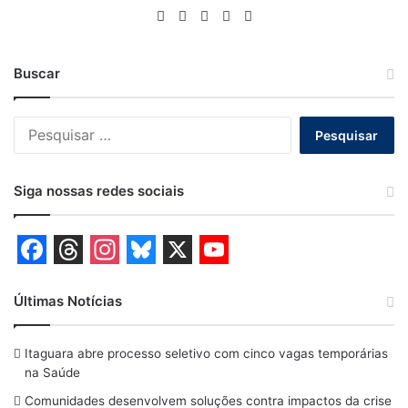
Website
Facebook
X
YouTube
Instagram
Buscar
Pesquisar
por:
Siga nossas redes sociais
F
T
I
B
X
Y
a
h
n
l
o
Últimas Notícias
c
r
s
u
u
Itaguara abre processo seletivo com cinco vagas temporárias
e
e
t
e
T
na Saúde
b
a
a
s
u
Comunidades desenvolvem soluções contra impactos da crise