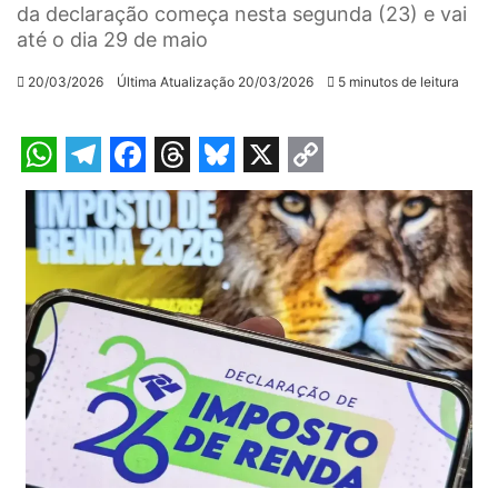
da declaração começa nesta segunda (23) e vai
até o dia 29 de maio
20/03/2026
Última Atualização 20/03/2026
5 minutos de leitura
W
T
F
T
B
X
C
h
e
a
h
l
o
a
l
c
r
u
p
t
e
e
e
e
y
s
g
b
a
s
L
A
r
o
d
k
i
p
a
o
s
y
n
p
m
k
k