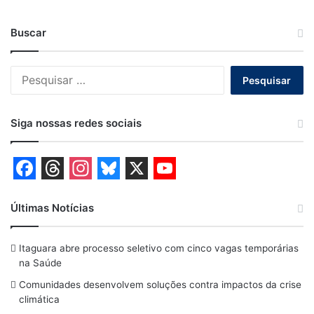
Buscar
Pesquisar
por:
Siga nossas redes sociais
F
T
I
B
X
Y
a
h
n
l
o
Últimas Notícias
c
r
s
u
u
Itaguara abre processo seletivo com cinco vagas temporárias
e
e
t
e
T
na Saúde
b
a
a
s
u
Comunidades desenvolvem soluções contra impactos da crise
o
d
g
k
b
climática