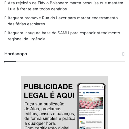
o
s
r
y
e
Alta rejeição de Flávio Bolsonaro marca pesquisa que mantém
Lula à frente em todos cenários
k
a
Itaguara promove Rua do Lazer para marcar encerramento
m
das férias escolares
Itaguara inaugura base do SAMU para expandir atendimento
regional de urgência
Horóscopo