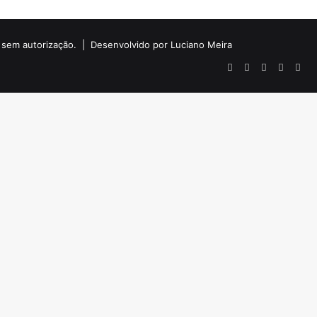
do sem autorização. |
Desenvolvido por Luciano Meira
Facebook
X
YouTube
Instagr
Wha