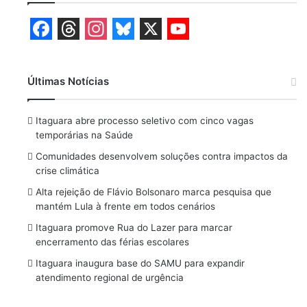
F
T
I
B
X
Y
a
h
n
l
o
Últimas Notícias
c
r
s
u
u
e
e
t
e
T
Itaguara abre processo seletivo com cinco vagas
b
a
a
s
u
temporárias na Saúde
o
d
g
k
b
Comunidades desenvolvem soluções contra impactos da
crise climática
o
s
r
y
e
Alta rejeição de Flávio Bolsonaro marca pesquisa que
k
a
mantém Lula à frente em todos cenários
m
Itaguara promove Rua do Lazer para marcar
encerramento das férias escolares
Itaguara inaugura base do SAMU para expandir
atendimento regional de urgência