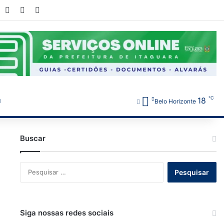
book
YouTube
Instagram
WhatsApp
℃
18
Belo Horizonte
Buscar
Pesquisar
por:
Siga nossas redes sociais