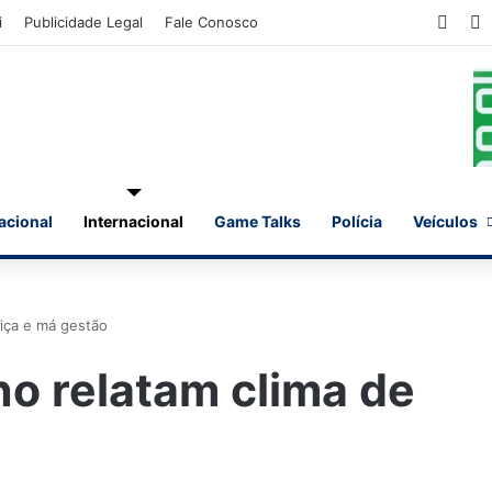
Face
X
i
Publicidade Legal
Fale Conosco
acional
Internacional
Game Talks
Polícia
Veículos
tiça e má gestão
no relatam clima de