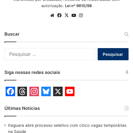
autorização.
Lei nº 9610/98
Website
Facebook
X
YouTube
Instagram
Buscar
Pesquisar
por:
Siga nossas redes sociais
F
T
I
B
X
Y
a
h
n
l
o
Últimas Notícias
c
r
s
u
u
Itaguara abre processo seletivo com cinco vagas temporárias
e
e
t
e
T
na Saúde