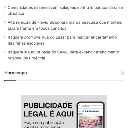
b
a
a
s
u
Comunidades desenvolvem soluções contra impactos da crise
o
d
g
k
b
climática
o
s
r
y
e
Alta rejeição de Flávio Bolsonaro marca pesquisa que mantém
Lula à frente em todos cenários
k
a
Itaguara promove Rua do Lazer para marcar encerramento
m
das férias escolares
Itaguara inaugura base do SAMU para expandir atendimento
regional de urgência
Horóscopo