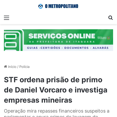
Menu
Pr
Início
/
Polícia
STF ordena prisão de primo
de Daniel Vorcaro e investiga
empresas mineiras
Operação mira repasses financeiros suspeitos a
parlamentar e apura crimes de lavagem de