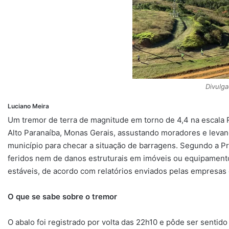
s
g
b
a
s
L
A
r
o
d
k
i
p
a
o
s
y
n
p
m
k
k
Divulg
Luciano Meira
Um tremor de terra de magnitude em torno de 4,4 na escala Ri
Alto Paranaíba, Monas Gerais, assustando moradores e levan
município para checar a situação de barragens. Segundo a Pre
feridos nem de danos estruturais em imóveis ou equipament
estáveis, de acordo com relatórios enviados pelas empresas
O que se sabe sobre o tremor
O abalo foi registrado por volta das 22h10 e pôde ser sentid