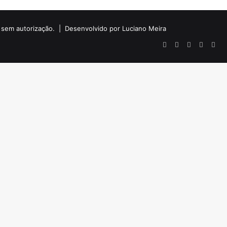
do sem autorização. |
Desenvolvido por Luciano Meira
Facebook
X
YouTube
Instagr
Wha