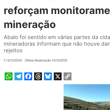
reforçam monitorame
mineração
Abalo foi sentido em várias partes da cid
mineradoras informam que não houve dan
rejeitos
13/12/2025
Última Atualização 13/12/2025
W
T
F
T
B
X
C
h
e
a
h
l
o
a
l
c
r
u
p
t
e
e
e
e
y