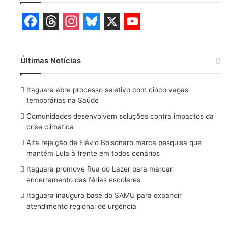
F
T
I
B
X
Y
a
h
n
l
o
Últimas Notícias
c
r
s
u
u
e
e
t
e
T
Itaguara abre processo seletivo com cinco vagas
b
a
a
s
u
temporárias na Saúde
o
d
g
k
b
Comunidades desenvolvem soluções contra impactos da
crise climática
o
s
r
y
e
Alta rejeição de Flávio Bolsonaro marca pesquisa que
k
a
mantém Lula à frente em todos cenários
m
Itaguara promove Rua do Lazer para marcar
encerramento das férias escolares
Itaguara inaugura base do SAMU para expandir
atendimento regional de urgência