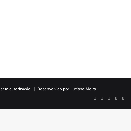
do sem autorização. |
Desenvolvido por Luciano Meira
Facebook
X
YouTube
Instagr
Wha