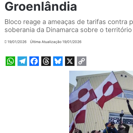
Groenlândia
Bloco reage a ameaças de tarifas contra p
soberania da Dinamarca sobre o território 
19/01/2026
Última Atualização 19/01/2026
W
T
F
T
B
X
C
h
e
a
h
l
o
a
l
c
r
u
p
t
e
e
e
e
y
s
g
b
a
s
L
A
r
o
d
k
i
p
a
o
s
y
n