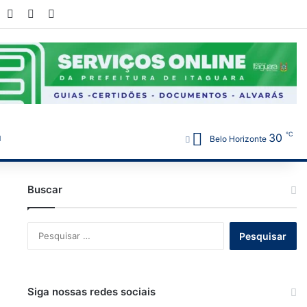
book
YouTube
Instagram
WhatsApp
℃
30
Belo Horizonte
Buscar
Pesquisar
por:
Siga nossas redes sociais