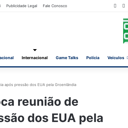
Face
X
i
Publicidade Legal
Fale Conosco
acional
Internacional
Game Talks
Polícia
Veículos
ia após pressão dos EUA pela Groenlândia
ca reunião de
ssão dos EUA pela