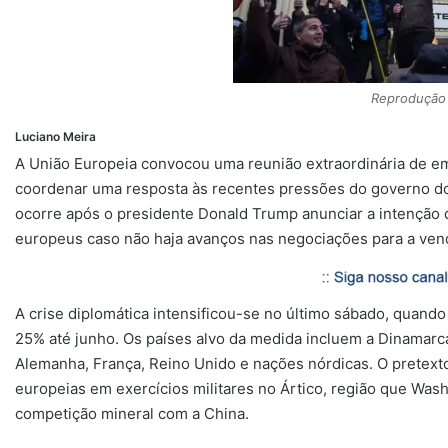
p
m
k
k
Reprodução 
Luciano Meira
A União Europeia convocou uma reunião extraordinária de e
coordenar uma resposta às recentes pressões do governo do
ocorre após o presidente Donald Trump anunciar a intenção d
europeus caso não haja avanços nas negociações para a venda
A crise diplomática intensificou-se no último sábado, quand
25% até junho. Os países alvo da medida incluem a Dinamar
Alemanha, França, Reino Unido e nações nórdicas. O pretext
europeias em exercícios militares no Ártico, região que Wash
competição mineral com a China.