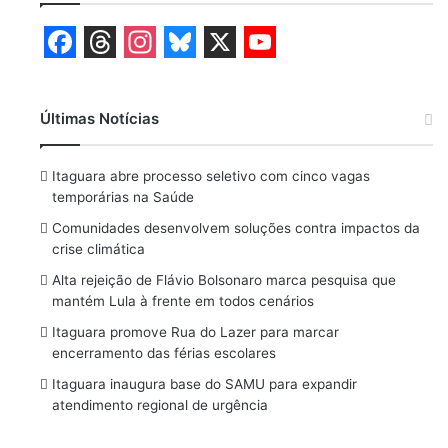
F
T
I
B
X
Y
a
h
n
l
o
Últimas Notícias
c
r
s
u
u
e
e
t
e
T
Itaguara abre processo seletivo com cinco vagas
b
a
a
s
u
temporárias na Saúde
o
d
g
k
b
Comunidades desenvolvem soluções contra impactos da
crise climática
o
s
r
y
e
Alta rejeição de Flávio Bolsonaro marca pesquisa que
k
a
mantém Lula à frente em todos cenários
m
Itaguara promove Rua do Lazer para marcar
encerramento das férias escolares
Itaguara inaugura base do SAMU para expandir
atendimento regional de urgência