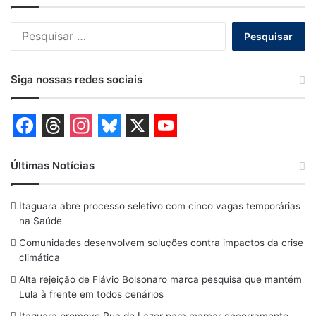
Pesquisar
por:
Siga nossas redes sociais
F
T
I
B
X
Y
a
h
n
l
o
Últimas Notícias
c
r
s
u
u
Itaguara abre processo seletivo com cinco vagas temporárias
e
e
t
e
T
na Saúde
b
a
a
s
u
Comunidades desenvolvem soluções contra impactos da crise
o
d
g
k
b
climática
o
s
r
y
e
Alta rejeição de Flávio Bolsonaro marca pesquisa que mantém
Lula à frente em todos cenários
k
a
Itaguara promove Rua do Lazer para marcar encerramento