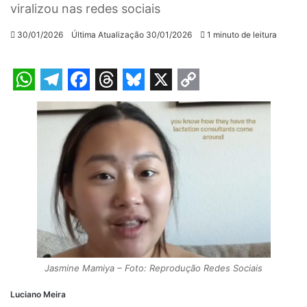
viralizou nas redes sociais
30/01/2026
Última Atualização 30/01/2026
1 minuto de leitura
W
T
F
T
B
X
C
h
e
a
h
l
o
a
l
c
r
u
p
t
e
e
e
e
y
s
g
b
a
s
L
A
r
o
d
k
i
p
a
o
s
y
n
p
m
k
k
Jasmine Mamiya – Foto: Reprodução Redes Sociais
Luciano Meira