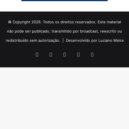
© Copyright 2026. Todos os direitos reservados. Este material
não pode ser publicado, transmitido por broadcast, reescrito ou
redistribuído sem autorização. |
Desenvolvido por Luciano Meira
Facebook
X
YouTube
Instagram
WhatsApp