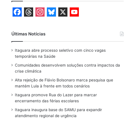
F
T
I
B
X
Y
a
h
n
l
o
Últimas Notícias
c
r
s
u
u
e
e
t
e
T
Itaguara abre processo seletivo com cinco vagas
b
a
a
s
u
temporárias na Saúde
o
d
g
k
b
Comunidades desenvolvem soluções contra impactos da
crise climática
o
s
r
y
e
Alta rejeição de Flávio Bolsonaro marca pesquisa que
k
a
mantém Lula à frente em todos cenários
m
Itaguara promove Rua do Lazer para marcar
encerramento das férias escolares
Itaguara inaugura base do SAMU para expandir
atendimento regional de urgência