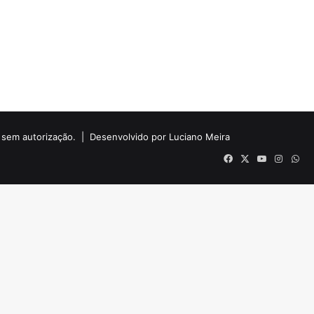
do sem autorização. |
Desenvolvido por Luciano Meira
Facebook
X
YouTube
Instag
Wh