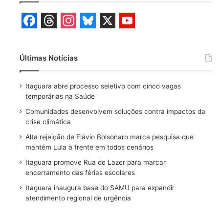
F
T
I
B
X
Y
a
h
n
l
o
Últimas Notícias
c
r
s
u
u
e
e
t
e
T
Itaguara abre processo seletivo com cinco vagas
b
a
a
s
u
temporárias na Saúde
o
d
g
k
b
Comunidades desenvolvem soluções contra impactos da
crise climática
o
s
r
y
e
Alta rejeição de Flávio Bolsonaro marca pesquisa que
k
a
mantém Lula à frente em todos cenários
m
Itaguara promove Rua do Lazer para marcar
encerramento das férias escolares
Itaguara inaugura base do SAMU para expandir
atendimento regional de urgência