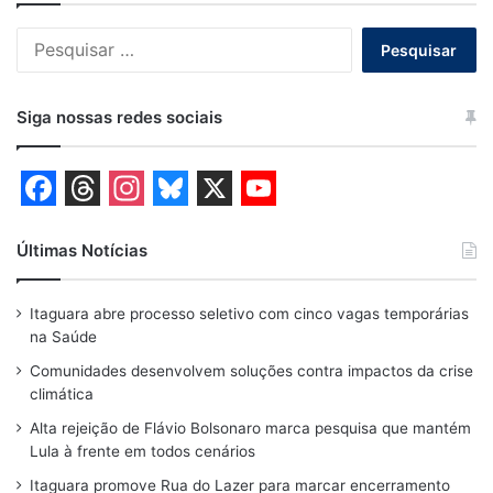
Pesquisar
por:
Siga nossas redes sociais
F
T
I
B
X
Y
a
h
n
l
o
Últimas Notícias
c
r
s
u
u
Itaguara abre processo seletivo com cinco vagas temporárias
e
e
t
e
T
na Saúde
b
a
a
s
u
Comunidades desenvolvem soluções contra impactos da crise
o
d
g
k
b
climática
o
s
r
y
e
Alta rejeição de Flávio Bolsonaro marca pesquisa que mantém
Lula à frente em todos cenários
k
a
Itaguara promove Rua do Lazer para marcar encerramento