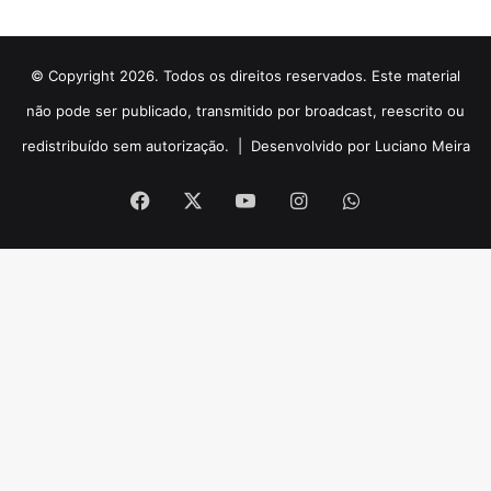
© Copyright 2026. Todos os direitos reservados. Este material
não pode ser publicado, transmitido por broadcast, reescrito ou
redistribuído sem autorização. |
Desenvolvido por Luciano Meira
Facebook
X
YouTube
Instagram
WhatsApp