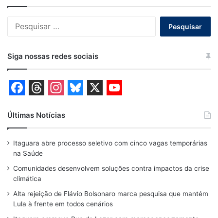
Pesquisar
por:
Siga nossas redes sociais
F
T
I
B
X
Y
a
h
n
l
o
Últimas Notícias
c
r
s
u
u
Itaguara abre processo seletivo com cinco vagas temporárias
e
e
t
e
T
na Saúde
b
a
a
s
u
Comunidades desenvolvem soluções contra impactos da crise
o
d
g
k
b
climática
o
s
r
y
e
Alta rejeição de Flávio Bolsonaro marca pesquisa que mantém
Lula à frente em todos cenários
k
a