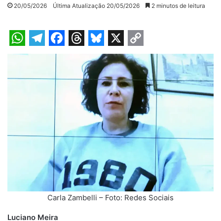
20/05/2026
Última Atualização 20/05/2026
2 minutos de leitura
W
T
F
T
B
X
C
h
e
a
h
l
o
a
l
c
r
u
p
t
e
e
e
e
y
s
g
b
a
s
L
A
r
o
d
k
i
p
a
o
s
y
n
p
m
k
k
Carla Zambelli – Foto: Redes Sociais
Luciano Meira