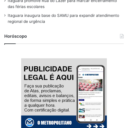
Itaguara promove Rua do Lazer para marcar encerramento
m
das férias escolares
Itaguara inaugura base do SAMU para expandir atendimento
regional de urgência
Horóscopo