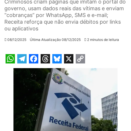
Criminosos criam páginas que imitam o portal do
governo, usam dados reais das vítimas e enviam
“cobranças” por WhatsApp, SMS e e-mail;
Receita reforça que não envia débitos por links
ou aplicativos
08/12/2025
Última Atualização 08/12/2025
2 minutos de leitura
W
T
F
T
B
X
C
h
e
a
h
l
o
a
l
c
r
u
p
t
e
e
e
e
y
s
g
b
a
s
L
A
r
o
d
k
i
p
a
o
s
y
n