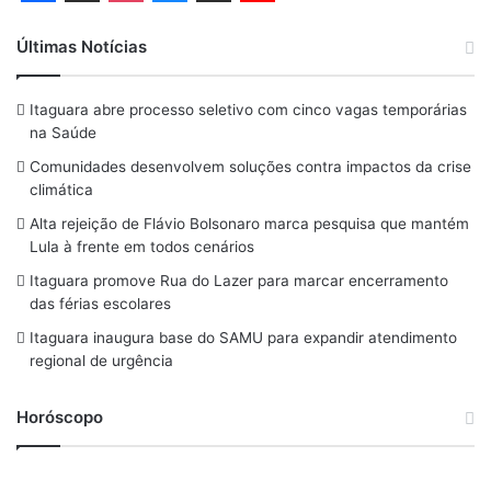
F
T
I
B
X
Y
a
h
n
l
o
Últimas Notícias
c
r
s
u
u
Itaguara abre processo seletivo com cinco vagas temporárias
e
e
t
e
T
na Saúde
b
a
a
s
u
Comunidades desenvolvem soluções contra impactos da crise
o
d
g
k
b
climática
o
s
r
y
e
Alta rejeição de Flávio Bolsonaro marca pesquisa que mantém
Lula à frente em todos cenários
k
a
Itaguara promove Rua do Lazer para marcar encerramento
m
das férias escolares
Itaguara inaugura base do SAMU para expandir atendimento
regional de urgência
Horóscopo